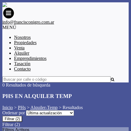
info@francisconigro.com.ar
MENÚ
Nosotros
Propiedades
Venta
Alquiler
Emprendimientos
Tasación
Contacto
0 Resultados de búsqueda
PHS EN ALQUILER TEMP
Inicio
>
PHs
>
Alquiler-Temp
> Resultados
Ordenar por
Filtrar
(2)
Filtrar
(2)
Filtros Activos