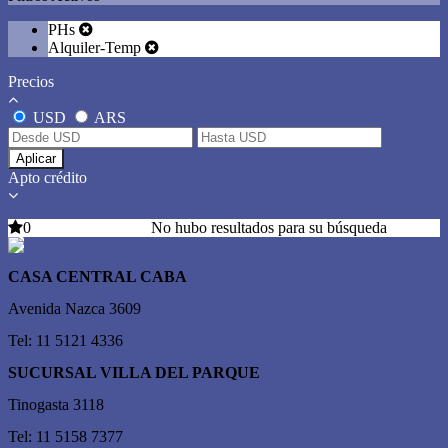
PHs
Alquiler-Temp
Precios
USD
ARS
Aplicar
Apto crédito
0
No hubo resultados para su búsqueda
CASA CENTRAL CABA
Avenida Nazca 3609
Tel: 11 5121 4336
SUCURSAL VILLA DEL PARQUE
Tinogasta 3118
Tel: 11 5158 7377