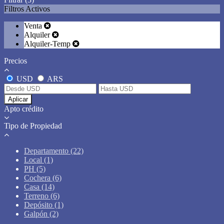
Filtros Activos
Venta
Alquiler
Alquiler-Temp
Precios
USD
ARS
Aplicar
Apto crédito
Tipo de Propiedad
Departamento (22)
Local (1)
PH (5)
Cochera (6)
Casa (14)
Terreno (6)
Depósito (1)
Galpón (2)