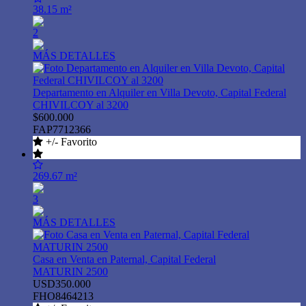
38.15 m²
2
MÁS DETALLES
Departamento en Alquiler en Villa Devoto, Capital Federal
CHIVILCOY al 3200
$600.000
FAP7712366
+/- Favorito
269.67 m²
3
MÁS DETALLES
Casa en Venta en Paternal, Capital Federal
MATURIN 2500
USD350.000
FHO8464213