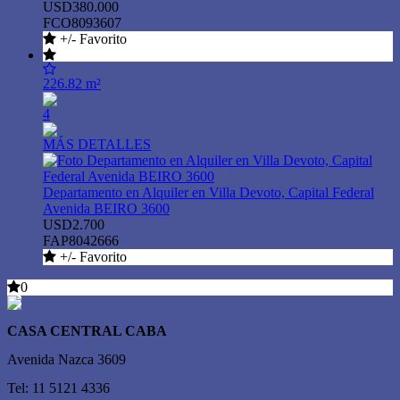
USD380.000
FCO8093607
+/- Favorito
226.82 m²
4
MÁS DETALLES
Departamento en Alquiler en Villa Devoto, Capital Federal
Avenida BEIRO 3600
USD2.700
FAP8042666
+/- Favorito
0
CASA CENTRAL CABA
Avenida Nazca 3609
Tel: 11 5121 4336