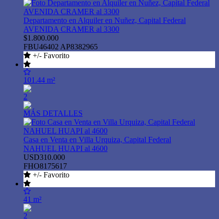
Departamento en Alquiler en Nuñez, Capital Federal
AVENIDA CRAMER al 3300
$1.800.000
FBU46402 AP8382965
+/- Favorito
101.44 m²
2
MÁS DETALLES
Casa en Venta en Villa Urquiza, Capital Federal
NAHUEL HUAPI al 4600
USD310.000
FHO8175617
+/- Favorito
41 m²
2