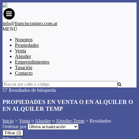
info@francisconigro.com.ar
MENÚ
Nosotros
Propiedades
Venta
Alquiler
Emprendimientos
Tasación
Contacto
57 Resultados de búsqueda
PROPIEDADES EN VENTA O EN ALQUILER O
EN ALQUILER TEMP
Inicio
>
Venta
o
Alquiler
o
Alquiler-Temp
> Resultados
Ordenar por
Filtrar
(3)
Filtrar
(3)