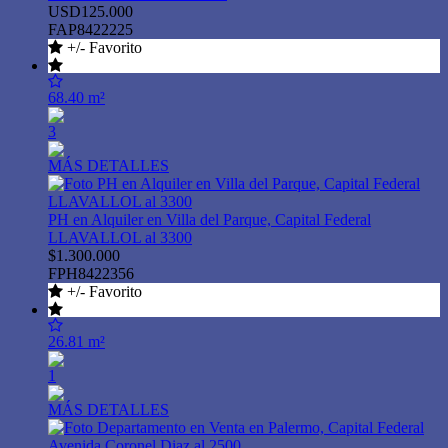
USD125.000
FAP8422225
+/- Favorito
68.40 m²
3
MÁS DETALLES
PH en Alquiler en Villa del Parque, Capital Federal
LLAVALLOL al 3300
$1.300.000
FPH8422356
+/- Favorito
26.81 m²
1
MÁS DETALLES