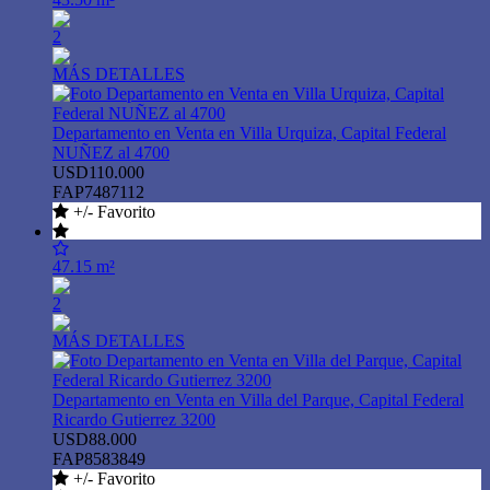
2
MÁS DETALLES
Departamento en Venta en Villa Urquiza, Capital Federal
NUÑEZ al 4700
USD110.000
FAP7487112
+/- Favorito
47.15 m²
2
MÁS DETALLES
Departamento en Venta en Villa del Parque, Capital Federal
Ricardo Gutierrez 3200
USD88.000
FAP8583849
+/- Favorito