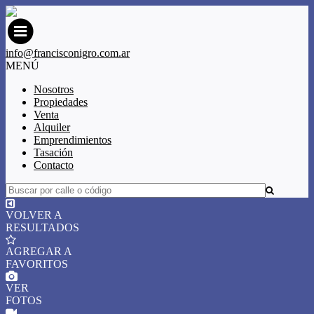
info@francisconigro.com.ar
MENÚ
Nosotros
Propiedades
Venta
Alquiler
Emprendimientos
Tasación
Contacto
VOLVER A
RESULTADOS
AGREGAR A
FAVORITOS
VER
FOTOS