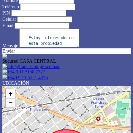
Nombre
Teléfono
PIN
Celular
Email
Mensaje
Enviar
Sucursal CASA CENTRAL
info@francisconigro.com.ar
+54 9 11 5158 7377
+549 9 11 5121 4336
UBICACIÓN
+
−