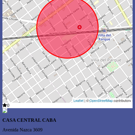
Leaflet
| ©
OpenStreetMap
contributors
0
CASA CENTRAL CABA
Avenida Nazca 3609