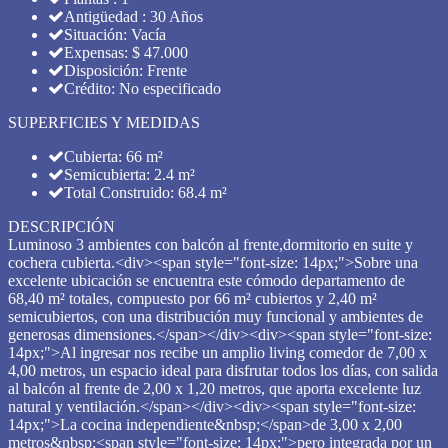
Antigüedad : 30 Años
Situación: Vacía
Expensas: $ 47.000
Disposición: Frente
Crédito: No especificado
SUPERFICIES Y MEDIDAS
Cubierta: 66 m²
Semicubierta: 2.4 m²
Total Construido: 68.4 m²
DESCRIPCIÓN
Luminoso 3 ambientes con balcón al frente,dormitorio en suite y
cochera cubierta.<div><span style="font-size: 14px;">Sobre una
excelente ubicación se encuentra este cómodo departamento de
68,40 m² totales, compuesto por 66 m² cubiertos y 2,40 m²
semicubiertos, con una distribución muy funcional y ambientes de
generosas dimensiones.</span></div><div><span style="font-size:
14px;">Al ingresar nos recibe un amplio living comedor de 7,00 x
4,00 metros, un espacio ideal para disfrutar todos los días, con salida
al balcón al frente de 2,00 x 1,20 metros, que aporta excelente luz
natural y ventilación.</span></div><div><span style="font-size:
14px;">La cocina independiente&nbsp;</span>de 3,00 x 2,00
metros&nbsp;<span style="font-size: 14px;">pero integrada por un