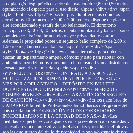
pasaplatos,&nbsp; práctico sector de lavadero de 0,80 x 0,50 metros,
optimizando el espacio para el uso diario.</span></div><div><span
style="font-size: 14px;">El sector privado ofrece dos cómodos
dormitorios. El primero, de 3,00 x 3,00 metros, dispone de placard,
aire acondicionado y estufa de tiro balanceado. El dormitorio
principal, de 3,50 x 3,50 metros, cuenta con placard y baño en suite
completo con bañera, brindando mayor privacidad y confort.
Además, la propiedad posee un segundo baño completo de 2,00 x
1,50 metros, también con bañera.</span></div><div><span
style="font-size: 14px;">Una excelente alternativa para quienes
buscan un departamento amplio, cómodo y listo para habitar, con
ambientes bien definidos, muy buena luminosidad y una distribución
pensada para disfrutar cada espacio.</span></div>
<div>REQUISITOS:<div>• CONTRATO A 2 AÑOS CON
ACTUALIZACIÓN TRIMENTRAL POR IPC.</div><div>•
MES POR ADELANTADO + DEPÓSITO EN BILLETE
DOLAR ESTADOUDINENSES</div><div>• INGRESOS
COMPROBABLES</div><div>• GARANTÍA CON SEGURO
DE CAUCIÓN</div><div><br></div><div>Somos miembros de
CABAPROP, la red de Profesionales Inmobiliarios más grande del
país creada por el COLEGIO ÚNICO DE CORREDORES
INMOBILIARIOS DE LA CIUDAD DE BS AS.-<div>Las
medidas y superficies consignadas en la presente son aproximadas y
no resultan vinculantes</div><div>Los datos y medidas definitivas
son las que surgen del título de propiedad, plano y/o estudio de pre