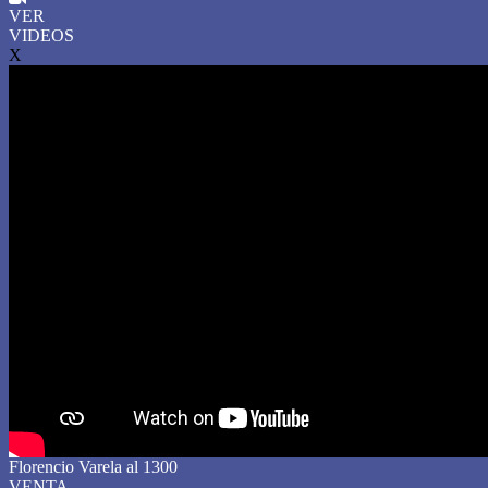
VER
VIDEOS
X
Florencio Varela al 1300
VENTA