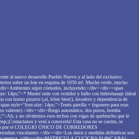
ente al nuevo desarrollo Pueblo Nuevo y al lado del exclusivo
iertos sobre un lote en esquina de 1050 m². Mucho verde, mucho
div><div>Ambientes súper cómodos, incluyendo:</div><div><span
ze: 14px;">* Master suite con vestidor y baño con hidromasaje (ideal
con horno pizzero (¡sí, leíste bien!), lavadero y dependencia de
span style="font-size: 14px;">Tenés parrilla + fogonero para esas
i sos valiente).</div><div>Riego automático, dos pozos, bomba
x;">Ah, y no olvidemos esos techos con vigas de quebracho que le
Contactanos y vení a conocerla! Esta casa no se cuenta, se
s creada por el COLEGIO ÚNICO DE CORREDORES
ltan vinculantes </div><div>Los datos y medidas definitivas son
omento de la reserva. </div><div>MATRICULA CUCICBA 8148(CABA)