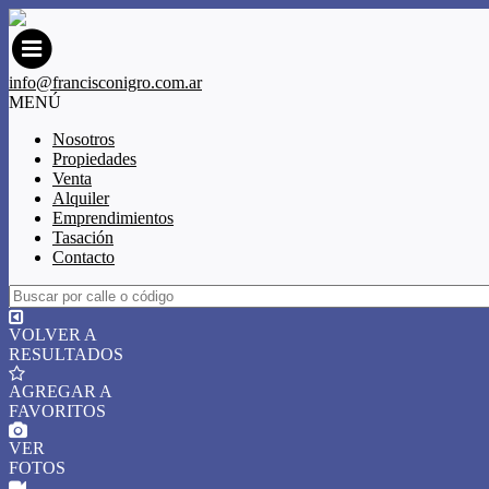
info@francisconigro.com.ar
MENÚ
Nosotros
Propiedades
Venta
Alquiler
Emprendimientos
Tasación
Contacto
VOLVER A
RESULTADOS
AGREGAR A
FAVORITOS
VER
FOTOS