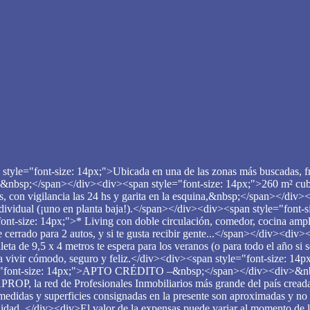
style="font-size: 14px;">Ubicada en una de las zonas más buscadas, fr
s.&nbsp;</span></div><div><span style="font-size: 14px;">260 m² cub
más, con vigilancia las 24 hs y garita en la esquina,&nbsp;</span></
ividual (¡uno en planta baja!).</span></div><div><span style="font-si
t-size: 14px;">* Living con doble circulación, comedor, cocina amplia 
errado para 2 autos, y si te gusta recibir gente...</span></div><div><
leta de 9,5 x 4 metros te espera para los veranos (o para todo el año s
a vivir cómodo, seguro y feliz.</div><div><span style="font-size: 14p
e="font-size: 14px;">APTO CRÉDITO –&nbsp;</span></div><div>&nbsp;¡
ROP, la red de Profesionales Inmobiliarios más grande del paí
superficies consignadas en la presente son aproximadas y no resu
factibilidad. </div><div>El valor de la expensas puede variar al m