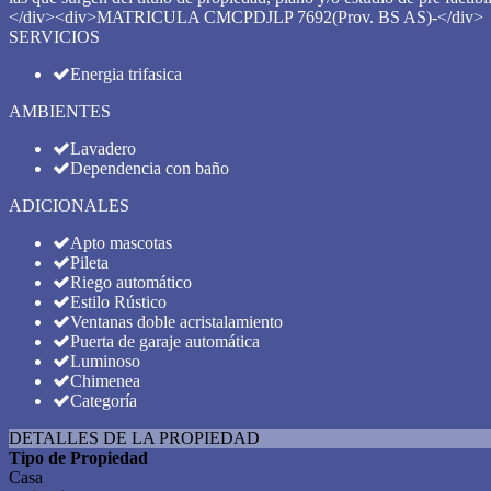
</div><div>MATRICULA CMCPDJLP 7692(Prov. BS AS)-</div>
SERVICIOS
Energia trifasica
AMBIENTES
Lavadero
Dependencia con baño
ADICIONALES
Apto mascotas
Pileta
Riego automático
Estilo Rústico
Ventanas doble acristalamiento
Puerta de garaje automática
Luminoso
Chimenea
Categoría
DETALLES DE LA PROPIEDAD
Tipo de Propiedad
Casa