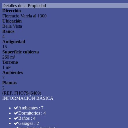
Detalles de la Propiedad
Dirección
Florencio Varela al 1300
Ubicación
Bella Vista
Baños
4
Antiguedad
15
Superficie cubierta
260 m²
Terreno
1 m²
Ambientes
7
Plantas
2
(REF. FHO7946489)
INFORMACIÓN BÁSICA
Ambientes : 7
Dormitorios : 4
Baños : 4
Garages : 2