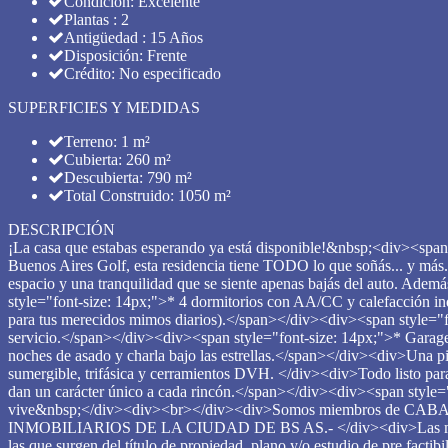
Condición: Excelente
Plantas : 2
Antigüedad : 15 Años
Disposición: Frente
Crédito: No especificado
SUPERFICIES Y MEDIDAS
Terreno: 1 m²
Cubierta: 260 m²
Descubierta: 790 m²
Total Construido: 1050 m²
DESCRIPCIÓN
¡La casa que estabas esperando ya está disponible!&nbsp;<div><span 
Buenos Aires Golf, esta residencia tiene TODO lo que soñás... y má
espacio y una tranquilidad que se siente apenas bajás del auto. Ade
style="font-size: 14px;">* 4 dormitorios con AA/CC y calefacción ind
para tus merecidos mimos diarios).</span></div><div><span style="fon
servicio.</span></div><div><span style="font-size: 14px;">* Garage c
noches de asado y charla bajo las estrellas.</span></div><div>Una pi
sumergible, trifásica y cerramientos DVH. </div><div>Todo listo par
dan un carácter único a cada rincón.</span></div><div><span styl
vive&nbsp;</div><div><br></div><div>Somos miembros de CABAP
INMOBILIARIOS DE LA CIUDAD DE BS AS.- </div><div>Las medidas y 
las que surgen del título de propiedad, plano y/o estudio de pre 