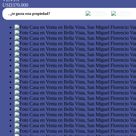
USD370.000
,
¿te gusta esta propiedad?