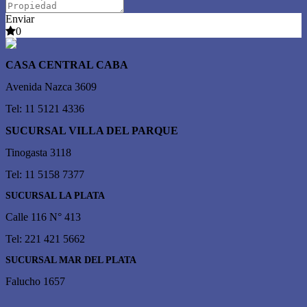
Enviar
0
CASA CENTRAL CABA
Avenida Nazca 3609
Tel: 11 5121 4336
SUCURSAL VILLA DEL PARQUE
Tinogasta 3118
Tel: 11 5158 7377
SUCURSAL LA PLATA
Calle 116 N° 413
Tel: 221 421 5662
SUCURSAL MAR DEL PLATA
Falucho 1657