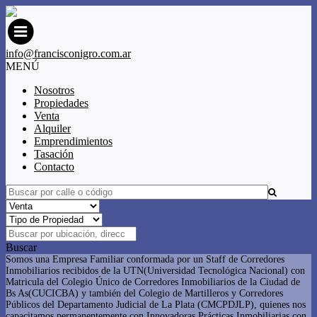
info@francisconigro.com.ar
MENÚ
Nosotros
Propiedades
Venta
Alquiler
Emprendimientos
Tasación
Contacto
Buscar
Somos una Empresa Familiar conformada por un Staff de Corredores
Inmobiliarios recibidos de la UTN(Universidad Tecnológica Nacional) con
Matricula del
Colegio Único de Corredores Inmobiliarios de la Ciudad de
Bs As
(
CUCICBA
) y también del Colegio de Martilleros y Corredores
Públicos del Departamento Judicial de La Plata (CMCPDJLP), quienes nos
capacitamos permanentemente con Innovadoras Prácticas Inmobiliarias con