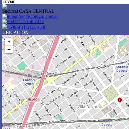
Enviar
Sucursal CASA CENTRAL
info@francisconigro.com.ar
+54 9 11 5158 7377
+549 9 11 5121 4336
UBICACIÓN
+
−