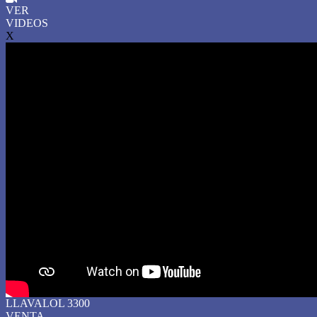
VER
VIDEOS
X
LLAVALOL 3300
VENTA