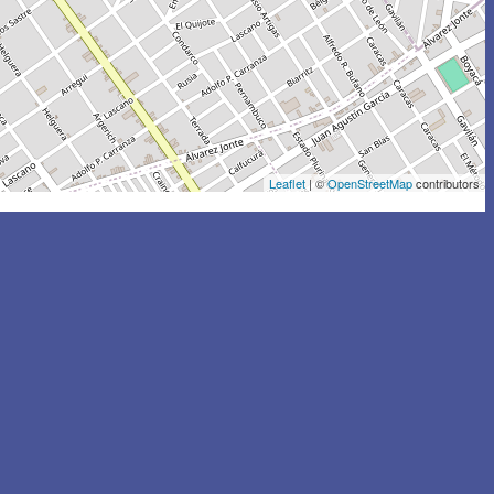
Leaflet
| ©
OpenStreetMap
contributors