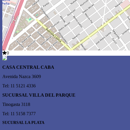
0
CASA CENTRAL CABA
Avenida Nazca 3609
Tel: 11 5121 4336
SUCURSAL VILLA DEL PARQUE
Tinogasta 3118
Tel: 11 5158 7377
SUCURSAL LA PLATA