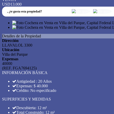
USD13.000
,
¿te gusta esta propiedad?
Detalles de la Propiedad
Dirección
LLAVALOL 3300
Ubicación
Villa del Parque
Expensas
40000
(REF. FGA7694125)
INFORMACIÓN BÁSICA
Antigüedad : 20 Años
Expensas: $ 40.000
Crédito: No especificado
SUPERFICIES Y MEDIDAS
Descubierta: 12 m²
Total Construido: 12 m²