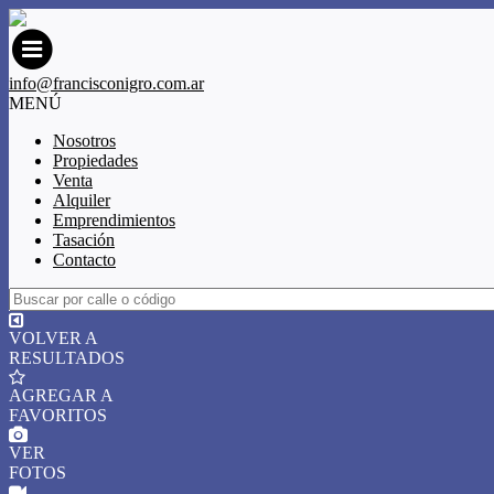
info@francisconigro.com.ar
MENÚ
Nosotros
Propiedades
Venta
Alquiler
Emprendimientos
Tasación
Contacto
VOLVER A
RESULTADOS
AGREGAR A
FAVORITOS
VER
FOTOS