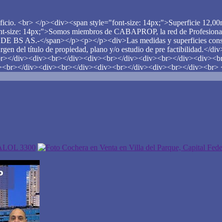
ificio. <br> </p><div><span style="font-size: 14px;">Superficie 12,
nt-size: 14px;">Somos miembros de CABAPROP, la red de Profesional
/span></p><p></p><div>Las medidas y superficies consignadas
e surgen del título de propiedad, plano y/o estudio de pre factibi
/div><div><br></div><div><br></div><div><br></div><div><br>
><br></div><div><br></div><div><br></div><div><br></div><br> 