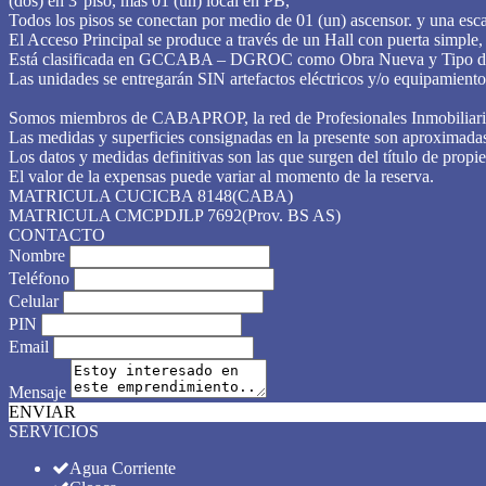
(dos) en 3°piso, más 01 (un) local en PB,
Todos los pisos se conectan por medio de 01 (un) ascensor. y una esca
El Acceso Principal se produce a través de un Hall con puerta simple, 
Está clasificada en GCCABA – DGROC como Obra Nueva y Tipo d
Las unidades se entregarán SIN artefactos eléctricos y/o equipamient
Somos miembros de CABAPROP, la red de Profesionales Inmob
Las medidas y superficies consignadas en la presente son aproximadas
Los datos y medidas definitivas son las que surgen del título de propie
El valor de la expensas puede variar al momento de la reserva.
MATRICULA CUCICBA 8148(CABA)
MATRICULA CMCPDJLP 7692(Prov. BS AS)
CONTACTO
Nombre
Teléfono
Celular
PIN
Email
Mensaje
ENVIAR
SERVICIOS
Agua Corriente