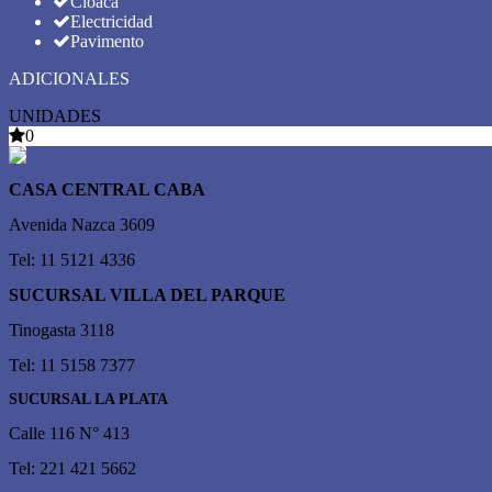
Cloaca
Electricidad
Pavimento
ADICIONALES
UNIDADES
0
CASA CENTRAL CABA
Avenida Nazca 3609
Tel: 11 5121 4336
SUCURSAL VILLA DEL PARQUE
Tinogasta 3118
Tel: 11 5158 7377
SUCURSAL LA PLATA
Calle 116 N° 413
Tel: 221 421 5662